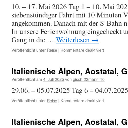
10. – 17. Mai 2026 Tag 1 – 10. Mai 202
siebenstündiger Fahrt mit 10 Minuten V
angekommen. Danach mit der S-Bahn na
In unsere Ferienwohnung eingecheckt un
Gang in die …
Weiterlesen
→
für
Veröffentlicht unter
Reise
|
Kommentare deaktiviert
Kaiserstuhl/I
Italienische Alpen, Aostatal, 
Veröffentlicht am
4. Juli 2025
von
gisch-22mann-10
29.06. – 05.07.2025 Tag 6 – 04.07.202
für
Veröffentlicht unter
Reise
|
Kommentare deaktiviert
Italienische
Alpen,
Aostatal,
Italienische Alpen, Aostatal, 
Gran