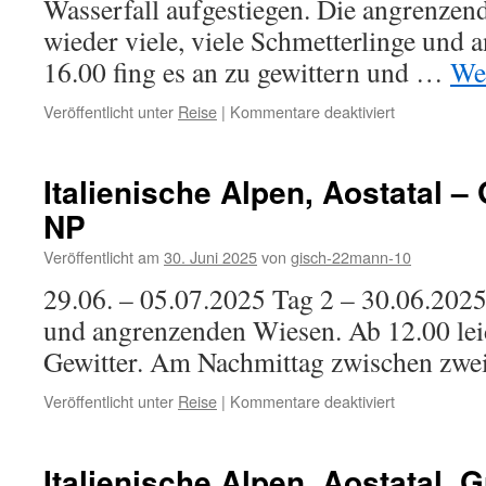
Wasserfall aufgestiegen. Die angrenze
wieder viele, viele Schmetterlinge und 
16.00 fing es an zu gewittern und …
We
für
Veröffentlicht unter
Reise
|
Kommentare deaktiviert
Italienische
Alpen,
Aostatal,
Italienische Alpen, Aostatal –
Gran
NP
Paradiso
NP
Veröffentlicht am
30. Juni 2025
von
gisch-22mann-10
29.06. – 05.07.2025 Tag 2 – 30.06.20
und angrenzenden Wiesen. Ab 12.00 le
Gewitter. Am Nachmittag zwischen zwe
für
Veröffentlicht unter
Reise
|
Kommentare deaktiviert
Italienische
Alpen,
Aostatal
Italienische Alpen, Aostatal, 