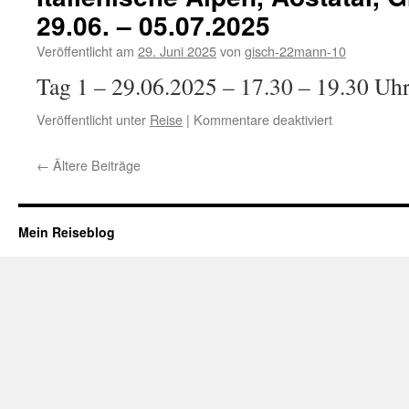
–
29.06. – 05.07.2025
Gran
Paradiso
Veröffentlicht am
29. Juni 2025
von
gisch-22mann-10
NP
Tag 1 – 29.06.2025 – 17.30 – 19.30 U
für
Veröffentlicht unter
Reise
|
Kommentare deaktiviert
Italienische
Alpen,
←
Ältere Beiträge
Aostatal,
Gran
Paradiso
NP
Mein Reiseblog
29.06.
–
05.07.2025