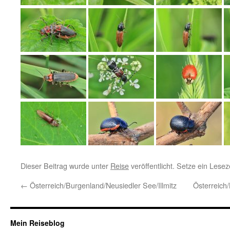
Dieser Beitrag wurde unter
Reise
veröffentlicht. Setze ein Lese
←
Österreich/Burgenland/Neusiedler See/Illmitz
Österreich
Mein Reiseblog