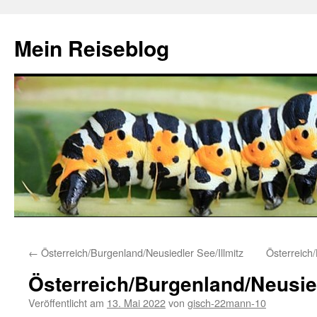
Zum
Inhalt
Mein Reiseblog
springen
←
Österreich/Burgenland/Neusiedler See/Illmitz
Österreich
Österreich/Burgenland/Neusied
Veröffentlicht am
13. Mai 2022
von
gisch-22mann-10