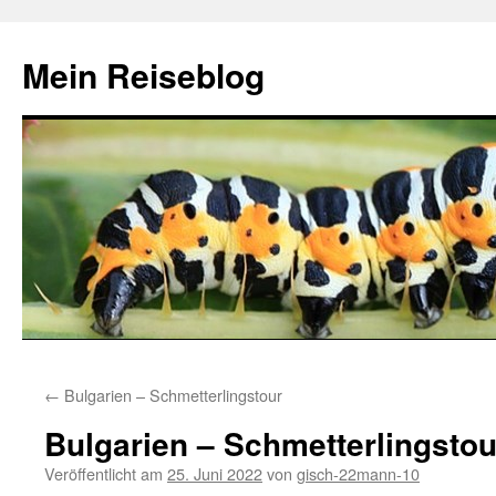
Zum
Inhalt
Mein Reiseblog
springen
←
Bulgarien – Schmetterlingstour
Bulgarien – Schmetterlingstou
Veröffentlicht am
25. Juni 2022
von
gisch-22mann-10