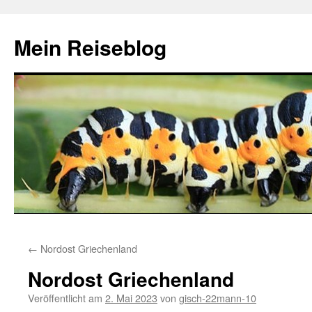
Zum
Inhalt
Mein Reiseblog
springen
←
Nordost Griechenland
Nordost Griechenland
Veröffentlicht am
2. Mai 2023
von
gisch-22mann-10