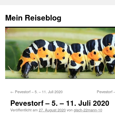
Zum
Inhalt
Mein Reiseblog
springen
←
Pevestorf – 5. – 11. Juli 2020
Pevestorf 
Pevestorf – 5. – 11. Juli 2020
Veröffentlicht am
27. August 2020
von
gisch-22mann-10