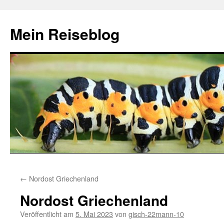
Zum
Inhalt
Mein Reiseblog
springen
←
Nordost Griechenland
Nordost Griechenland
Veröffentlicht am
5. Mai 2023
von
gisch-22mann-10