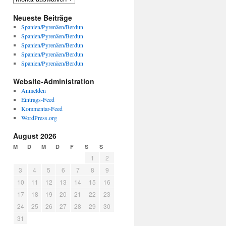
Neueste Beiträge
Spanien/Pyrenäen/Berdun
Spanien/Pyrenäen/Berdun
Spanien/Pyrenäen/Berdun
Spanien/Pyrenäen/Berdun
Spanien/Pyrenäen/Berdun
Website-Administration
Anmelden
Eintrags-Feed
Kommentar-Feed
WordPress.org
August 2026
M
D
M
D
F
S
S
1
2
3
4
5
6
7
8
9
10
11
12
13
14
15
16
17
18
19
20
21
22
23
24
25
26
27
28
29
30
31