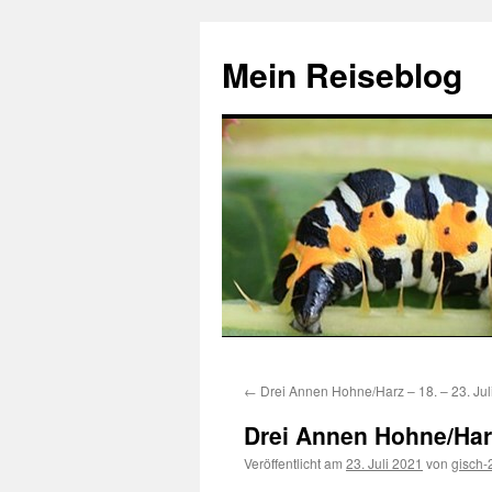
Zum
Inhalt
Mein Reiseblog
springen
←
Drei Annen Hohne/Harz – 18. – 23. Jul
Drei Annen Hohne/Harz
Veröffentlicht am
23. Juli 2021
von
gisch